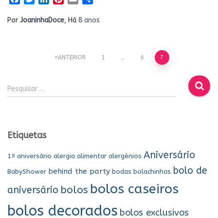
Por
JoaninhaDoce
, Há
8 anos
Paginação
ANTERIOR
1
…
6
7
dos
P
Pesquisar …
e
conteúdos
s
q
u
Etiquetas
i
s
Aniversário
1º aniversário
alergia alimentar
alergénios
a
bolo de
r
behind the party
BabyShower
bodas
bolachinhas
p
bolos caseiros
bolos
aniversário
o
r
bolos decorados
bolos exclusivos
: