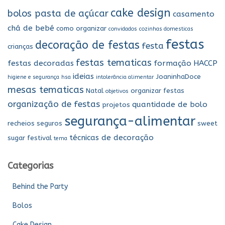
cake design
bolos pasta de açúcar
casamento
chá de bebé
como organizar
convidados
cozinhas domesticas
festas
decoração de festas
festa
crianças
festas tematicas
festas decoradas
formação
HACCP
ideias
JoaninhaDoce
higiene e segurança
hsa
intolerância alimentar
mesas tematicas
Natal
organizar festas
objetivos
organização de festas
quantidade de bolo
projetos
segurança-alimentar
recheios seguros
sweet
técnicas de decoração
sugar festival
tema
Categorias
Behind the Party
Bolos
Cake Design