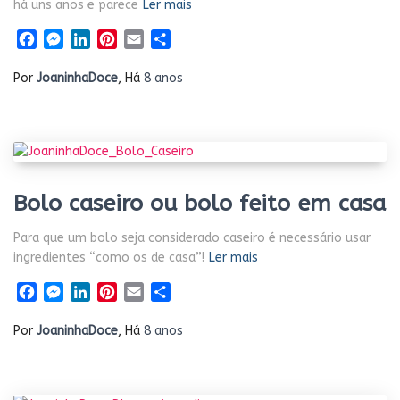
há uns anos e parece
Ler mais
Facebook
Messenger
LinkedIn
Pinterest
Email
Share
Por
JoaninhaDoce
, Há
8 anos
Bolo caseiro ou bolo feito em casa
Para que um bolo seja considerado caseiro é necessário usar
ingredientes “como os de casa”!
Ler mais
Facebook
Messenger
LinkedIn
Pinterest
Email
Share
Por
JoaninhaDoce
, Há
8 anos