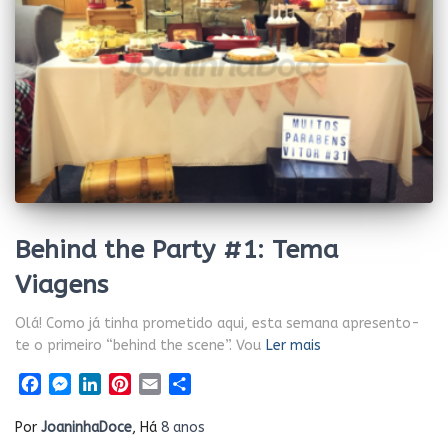
Behind the Party #1: Tema
Viagens
Olá! Como já tinha prometido aqui, esta semana apresento-
te o primeiro “behind the scene”. Vou
Ler mais
Facebook
Messenger
LinkedIn
Pinterest
Email
Share
Por
JoaninhaDoce
, Há
8 anos