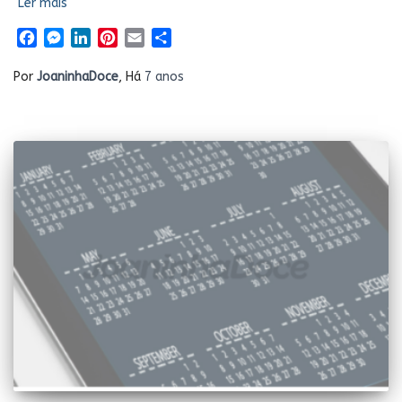
Ler mais
Facebook
Messenger
LinkedIn
Pinterest
Email
Share
Por
JoaninhaDoce
, Há
7 anos