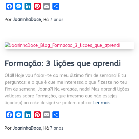
Facebook
Messenger
LinkedIn
Pinterest
Email
Share
Por
JoaninhaDoce
, Há
7 anos
Formação: 3 lições que aprendi
Olá!! Hoje vou falar-te do meu último fim de semana! E tu
perguntas: e o que é que me interessa o que fizeste no teu
fim de semana, Joana?! Na verdade, nada! Mas aprendi lições
valiosas sobre formação, que (mesmo que não estejas
ligado(a) ao cake design) se podem aplicar
Ler mais
Facebook
Messenger
LinkedIn
Pinterest
Email
Share
Por
JoaninhaDoce
, Há
7 anos