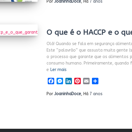
Por
JoaninhaDoce
, Há
7 anos
O que é o HACCP e o qu
Olá! Quando se fala em segurança alimenta
Este “palavrão” que assusta muita gente (só
o processo que garante que os alimentos p
consumo humano. Primeiramente, quando fi
e
Ler mais
Facebook
Messenger
LinkedIn
Pinterest
Email
Share
Por
JoaninhaDoce
, Há
7 anos