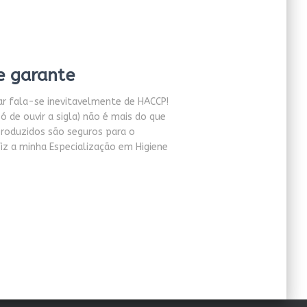
e garante
r fala-se inevitavelmente de HACCP!
 de ouvir a sigla) não é mais do que
roduzidos são seguros para o
z a minha Especialização em Higiene