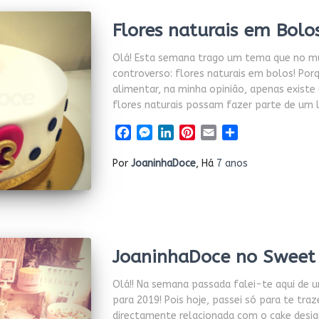
Flores naturais em Bolo
Olá! Esta semana trago um tema que no mu
controverso: flores naturais em bolos! Po
alimentar, na minha opinião, apenas exist
flores naturais possam fazer parte de um l
Facebook
Messenger
LinkedIn
Pinterest
Email
Share
Por
JoaninhaDoce
, Há
7 anos
JoaninhaDoce no Sweet 
Olá!! Na semana passada falei-te aqui de 
para 2019! Pois hoje, passei só para te traz
directamente relacionada com o cake desi