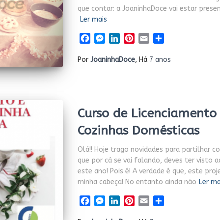
que contar: a JoaninhaDoce vai estar prese
Ler mais
Facebook
Messenger
LinkedIn
Pinterest
Email
Share
Por
JoaninhaDoce
, Há
7 anos
Curso de Licenciamento
Cozinhas Domésticas
Olá!! Hoje trago novidades para partilhar c
que por cá se vai falando, deves ter visto 
este ano! Pois é! A verdade é que, este pr
minha cabeça! No entanto ainda não
Ler ma
Facebook
Messenger
LinkedIn
Pinterest
Email
Share