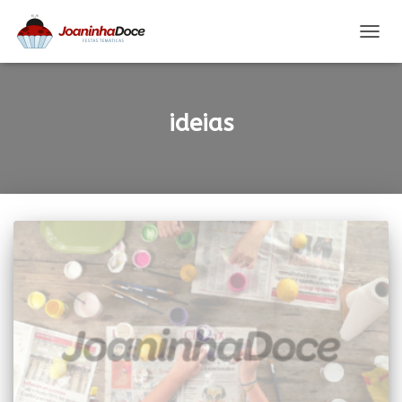
ALTER
A
NAVE
ideias