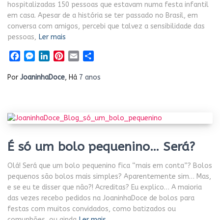
hospitalizadas 150 pessoas que estavam numa festa infantil
em casa. Apesar de a história se ter passado no Brasil, em
conversa com amigos, percebi que talvez a sensibilidade das
pessoas,
Ler mais
Facebook
Messenger
LinkedIn
Pinterest
Email
Share
Por
JoaninhaDoce
, Há
7 anos
É só um bolo pequenino… Será?
Olá! Será que um bolo pequenino fica “mais em conta”? Bolos
pequenos são bolos mais simples? Aparentemente sim… Mas,
e se eu te disser que não?! Acreditas? Eu explico… A maioria
das vezes recebo pedidos na JoaninhaDoce de bolos para
festas com muitos convidados, como batizados ou
comunhões, ou ainda
Ler mais