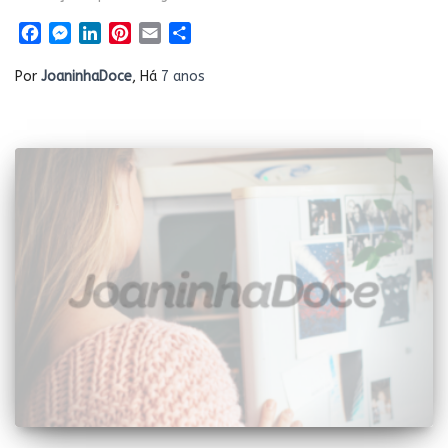
Facebook
Messenger
LinkedIn
Pinterest
Email
Share
Por
JoaninhaDoce
, Há
7 anos