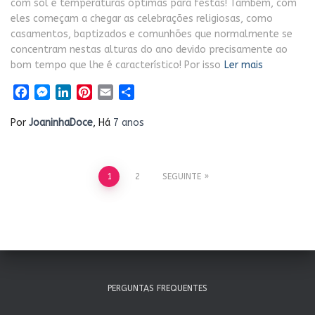
com sol e temperaturas óptimas para festas! Também, com
eles começam a chegar as celebrações religiosas, como
casamentos, baptizados e comunhões que normalmente se
concentram nestas alturas do ano devido precisamente ao
bom tempo que lhe é característico! Por isso
Ler mais
Facebook
Messenger
LinkedIn
Pinterest
Email
Share
Por
JoaninhaDoce
, Há
7 anos
Paginação
1
2
SEGUINTE
dos
conteúdos
PERGUNTAS FREQUENTES