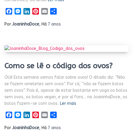
Facebook
Messenger
LinkedIn
Pinterest
Email
Share
Por
JoaninhaDoce
, Há
7 anos
Como se lê o código dos ovos?
Olá! Esta semana vamos falar sobre ovos! O ditado diz: “Não
se fazem omeletes sem ovos”. Por cá, “não se fazem bolos
sem ovos”. Pois é, apesar de estar bastante em voga os bolos
sem ovos, os bolos vegan, e por aí fora… na JoaninhaDoce, os
bolos fazem-se com ovos.
Ler mais
Facebook
Messenger
LinkedIn
Pinterest
Email
Share
Por
JoaninhaDoce
, Há
7 anos