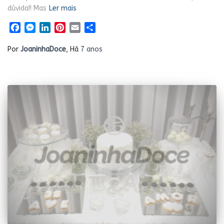
dúvida!! Mas
Ler mais
Facebook
Messenger
LinkedIn
Pinterest
Email
Share
Por
JoaninhaDoce
, Há
7 anos