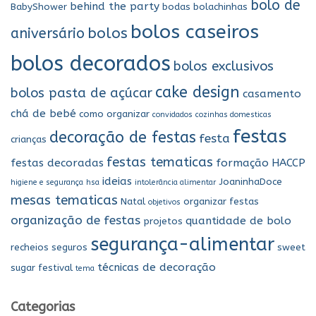
bolo de
r
behind the party
BabyShower
bodas
bolachinhas
p
bolos caseiros
bolos
aniversário
o
r
bolos decorados
bolos exclusivos
:
cake design
bolos pasta de açúcar
casamento
chá de bebé
como organizar
convidados
cozinhas domesticas
festas
decoração de festas
festa
crianças
festas tematicas
festas decoradas
formação
HACCP
ideias
JoaninhaDoce
higiene e segurança
hsa
intolerância alimentar
mesas tematicas
Natal
organizar festas
objetivos
organização de festas
quantidade de bolo
projetos
segurança-alimentar
recheios seguros
sweet
técnicas de decoração
sugar festival
tema
Categorias