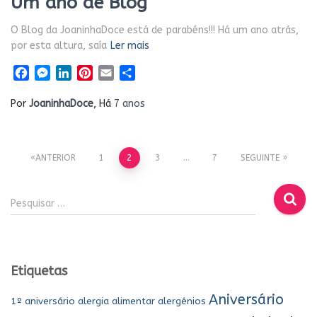
Um ano de Blog
O Blog da JoaninhaDoce está de parabéns!!! Há um ano atrás,
por esta altura, saía
Ler mais
Facebook
Messenger
LinkedIn
Pinterest
Email
Share
Por
JoaninhaDoce
, Há
7 anos
Paginação
ANTERIOR
1
2
3
…
7
SEGUINTE
dos
P
Pesquisar …
e
conteúdos
s
q
u
Etiquetas
i
s
Aniversário
1º aniversário
alergia alimentar
alergénios
a