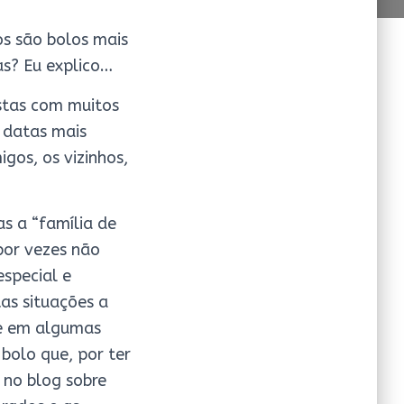
s são bolos mais
as? Eu explico…
stas com muitos
 datas mais
gos, os vizinhos,
as a “família de
por vezes não
special e
tas situações a
ue em algumas
bolo que, por ter
 no blog sobre