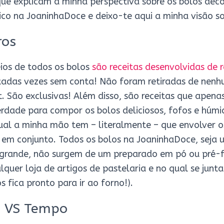
ue explicam a minha perspectiva sobre os bolos deco
tico na JoaninhaDoce e deixo-te aqui a minha visão s
ros
ios de todos os bolos
são receitas desenvolvidas de 
tadas vezes sem conta! Não foram retiradas de nenh
. São exclusivas! Além disso, são receitas que apen
erdade para compor os bolos deliciosos, fofos e húm
ual a minha mão tem – literalmente – que envolver o
 em conjunto. Todos os bolos na JoaninhaDoce, seja 
grande, não surgem de um preparado em pó ou pré-f
uer loja de artigos de pastelaria e no qual se junta 
 fica pronto para ir ao forno!).
 VS Tempo