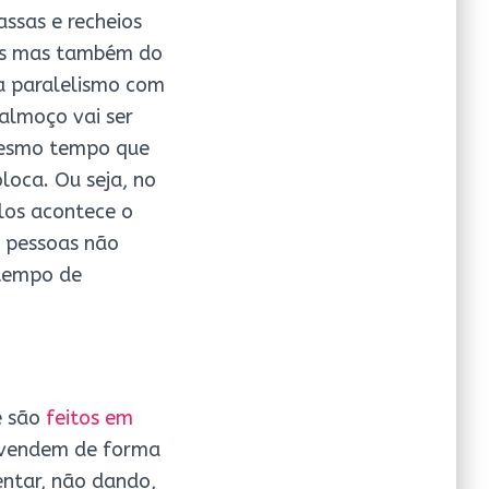
ssas e recheios
tes mas também do
ma paralelismo com
almoço vai ser
 mesmo tempo que
loca. Ou seja, no
los acontece o
0 pessoas não
 tempo de
e são
feitos em
s vendem de forma
entar, não dando,