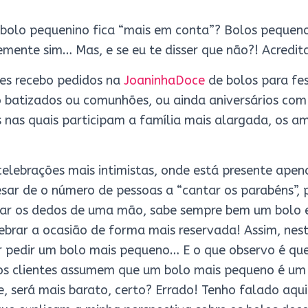
 bolo pequenino fica “mais em conta”? Bolos pequeno
mente sim… Mas, e se eu te disser que não?! Acredit
zes recebo pedidos na
JoaninhaDoce
de bolos para fe
 batizados ou comunhões, ou ainda aniversários com
 nas quais participam a família mais alargada, os ami
celebrações mais intimistas, onde está presente apen
esar de o número de pessoas a “cantar os parabéns”, 
ar os dedos de uma mão, sabe sempre bem um bolo e
lebrar a ocasião de forma mais reservada! Assim, nes
r pedir um bolo mais pequeno… E o que observo é q
os clientes assumem que um bolo mais pequeno é um 
 será mais barato, certo? Errado! Tenho falado aqui