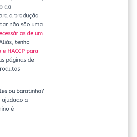
so da
para a produção
ntar não são uma
ecessárias de um
Aliás, tenho
o e HACCP para
as páginas de
produtos
es ou baratinho?
a ajudado a
nino é