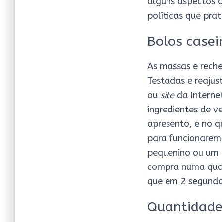
alguns aspectos q
políticas que pra
Bolos casei
As massas e reche
Testadas e reajus
ou
site
da Internet
ingredientes de v
apresento, e no q
para funcionarem
pequenino ou um 
compra numa qualq
que em 2 segundos
Quantidade