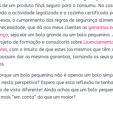
as de um produto final seguro para o consumo. No ca
do a actividade legalizada e a cozinha certificada 
mesas, o cumprimento das regras de segurança alime
necessidade, que dá aos meus clientes as
garantias n
ança
, seja ele um bolo grande ou um bolo pequenino. 
ojeto de formação e consultoria sobre
Licenciament
res
, com o intuito de que estes (os mesmos que têm 
 possam dar as mesmas garantias, tornando os seus 
os.
orque um bolo pequenino não é apenas um bolo simpl
 nesta perspetiva? Espero que esta reflexão te tenh
 de vista diferente! Ainda achas que um bolo peque
 mais “em conta” do que um maior?