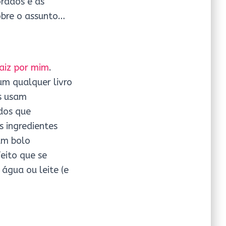
rados e as
obre o assunto…
raiz por mim
.
um qualquer livro
as usam
idos que
s ingredientes
um bolo
eito que se
água ou leite (e