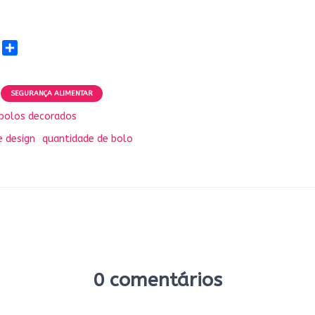
E
S
m
h
a
a
r
SEGURANÇA ALIMENTAR
l
e
bolos decorados
e design
quantidade de bolo
0 comentários