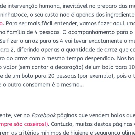
de intervenção humana, inevitável no preparo das ma
oaninhaDoce, o seu custo não é apenas dos ingredien
o
. Para ser mais fácil entender, vamos fazer aqui u
uma família de 4 pessoas. O acompanhamento para o 
Se fizer o arroz para os 4 vai levar exactamente o
ra 2, diferindo apenas a quantidade de arroz que co
bro do arroz com o mesmo tempo despendido. Nos bo
o valor (sem contar a decoração) de um bolo para 1
e de um bolo para 20 pessoas (por exemplo), pois o
 e o outro consomem é o mesmo…
ente, ver no
Facebook
páginas que vendem bolos qu
pre são caseiros!)
. Contudo, muitas destas página
rem os critérios mínimos de higiene e segurança alim