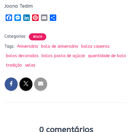
Joana Tedim
F
M
L
P
E
S
a
e
i
i
m
h
c
s
n
n
a
a
Categorias:
e
s
k
t
i
r
BOLOS
b
e
e
e
l
e
Tags:
Aniversário
bolo de aniversário
bolos caseiros
o
n
d
r
bolos decorados
bolos pasta de açúcar
quantidade de bolo
o
g
I
e
k
e
n
s
tradição
velas
r
t
0 comentários