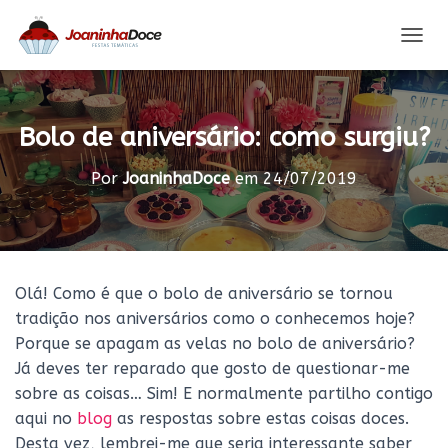
A
L
T
E
R
Bolo de aniversário: como surgiu?
N
A
Por
JoaninhaDoce
em
24/07/2019
R
A
N
A
V
E
Olá! Como é que o bolo de aniversário se tornou
G
tradição nos aniversários como o conhecemos hoje?
A
Ç
Porque se apagam as velas no bolo de aniversário?
Ã
Já deves ter reparado que gosto de questionar-me
O
sobre as coisas… Sim! E normalmente partilho contigo
aqui no
blog
as respostas sobre estas coisas doces.
Desta vez, lembrei-me que seria interessante saber