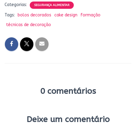
Categorias:
e
s
k
t
i
r
SEGURANÇA ALIMENTAR
b
e
e
e
l
e
Tags:
bolos decorados
cake design
formação
o
n
d
r
técnicas de decoração
o
g
I
e
k
e
n
s
r
t
0 comentários
Deixe um comentário