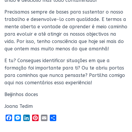
lindo e delicioso mas todo contaminado!
Precisamos sempre de bases para sustentar o nosso
trabalho e desenvolve-lo com qualidade. E termos a
mente aberta e vontade de aprender é meio caminho
para evoluir e até atingir os nossos objectivos na
vida. Por isso, tenho consciência que hoje sei mais do
que ontem mas muito menos do que amanhã!
E tu? Consegues identificar situações em que a
formação foi importante para ti? Ou te abriu portas
para caminhos que nunca pensaste? Partilha comigo
aqui nos comentários essa experiência!
Beijinhos doces
Joana Tedim
F
M
L
P
E
S
a
e
i
i
m
h
c
s
n
n
a
a