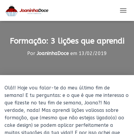
A
L
T
E
R
Formação: 3 lições que aprendi
N
A
Por
JoaninhaDoce
em
13/02/2019
R
A
N
A
V
E
Olá!! Hoje vou falar-te do meu último fim de
G
semana! E tu perguntas: e o que é que me interessa o
A
Ç
que fizeste no teu fim de semana, Joana?! Na
Ã
verdade, nada! Mas aprendi lições valiosas sobre
O
formação, que (mesmo que não estejas ligado(a) ao
cake design) se podem aplicar perfeitamente a
muitas situações da tua vida!! E por isso achei que